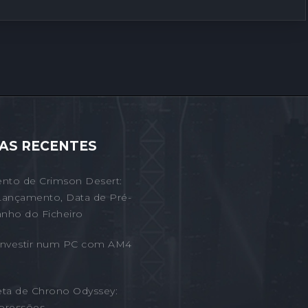
AS RECENTES
nto de Crimson Desert:
Lançamento, Data de Pré-
nho do Ficheiro
 Investir num PC com AM4
eta de Chrono Odyssey:
pressões