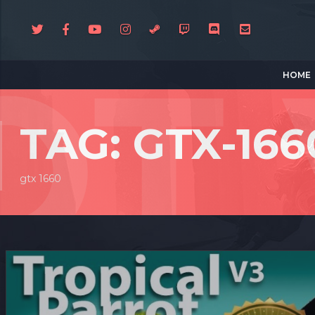
HOME
TAG: GTX-166
gtx 1660