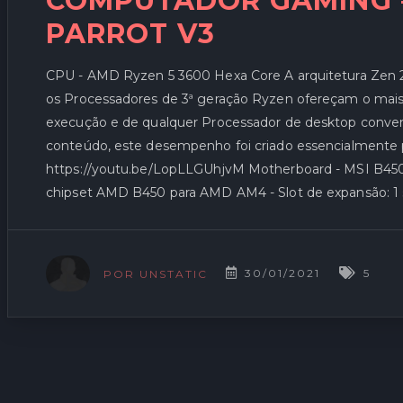
COMPUTADOR GAMING –
PARROT V3
CPU - AMD Ryzen 5 3600 Hexa Core A arquitetura Zen
os Processadores de 3ª geração Ryzen ofereçam o mais
execução e de qualquer Processador de desktop convenc
conteúdo, este desempenho foi criado essencialmente pa
https://youtu.be/LopLLGUhjvM Motherboard - MSI 
chipset AMD B450 para AMD AM4 - Slot de expansão: 1 s
30/01/2021
5
POR UNSTATIC