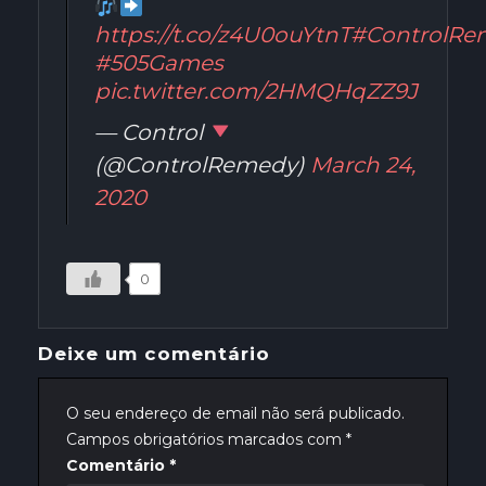
https://t.co/z4U0ouYtnT
#ControlRe
#505Games
pic.twitter.com/2HMQHqZZ9J
— Control
(@ControlRemedy)
March 24,
2020
0
Deixe um comentário
O seu endereço de email não será publicado.
Campos obrigatórios marcados com
*
Comentário
*