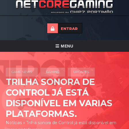
ENTRAR
ALTERNAR
MENU
NAVEGAÇÃO
HOME
GAME NEWS
GAMING
UPDATES
TORNEIOS
TRILHA SONORA DE
NOTICIAS
CONTROL JÁ ESTÁ
FORUMS
DISPONÍVEL EM VARIAS
LOJA
PLATAFORMAS.
CONTACTO
Notícias
»
Trilha sonora de Control já está disponível em