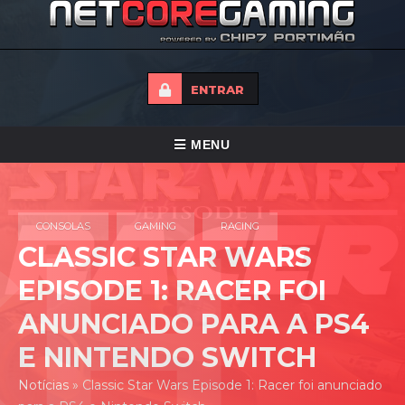
ENTRAR
ALTERNAR
MENU
NAVEGAÇÃO
HOME
CONSOLAS
GAMING
RACING
TORNEIOS
CLASSIC STAR WARS
NOTICIAS
EPISODE 1: RACER FOI
FORUMS
ANUNCIADO PARA A PS4
LOJA
E NINTENDO SWITCH
CONTACTO
Notícias
»
Classic Star Wars Episode 1: Racer foi anunciado