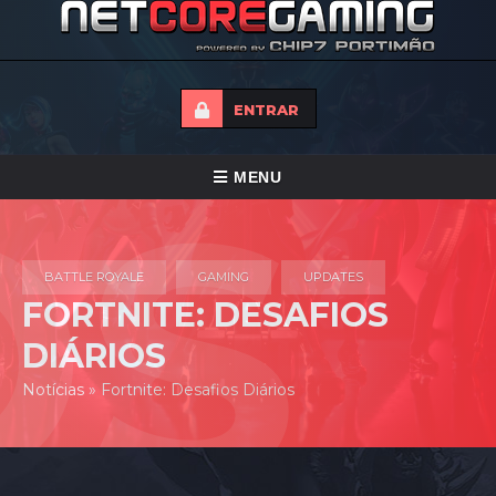
ENTRAR
ALTERNAR
MENU
NAVEGAÇÃO
HOME
BATTLE ROYALE
GAMING
UPDATES
TORNEIOS
FORTNITE: DESAFIOS
NOTICIAS
DIÁRIOS
FORUMS
Notícias
»
Fortnite: Desafios Diários
LOJA
CONTACTO