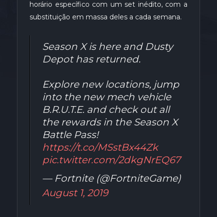
horário específico com um set inédito, com a
substituição em massa deles a cada semana.
Season X is here and Dusty
Depot has returned.
Explore new locations, jump
into the new mech vehicle
B.R.U.T.E. and check out all
the rewards in the Season X
Battle Pass!
https://t.co/MSstBx44Zk
pic.twitter.com/2dkgNrEQ67
— Fortnite (@FortniteGame)
August 1, 2019