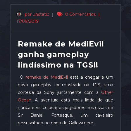
por unstatic
|
0 Comentários
|
17/09/2019
Remake de MediEvil
ganha gameplay
lindíssimo na TGS!!
O
remake de MediEvil
está a chegar e um
novo gameplay foi mostrado na TGS, uma
cortesia da Sony juntamente com a
Other
Ocean
. A aventura está mais linda do que
nunca e vai colocar os jogadores nos ossos de
Sir Daniel Fortesque, um cavaleiro
ressuscitado no reino de Gallowmere.