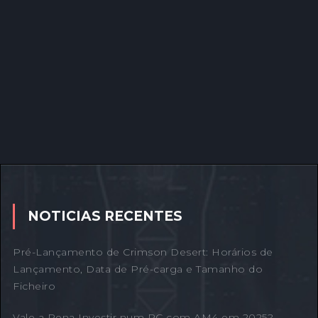
NOTICIAS RECENTES
Pré-Lançamento de Crimson Desert: Horários de
Lançamento, Data de Pré-carga e Tamanho do
Ficheiro
Vale a Pena Investir num PC com AM4 em 2025?