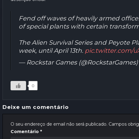
Fend off waves of heavily armed offic
of special plants with certain transfor
The Alien Survival Series and Peyote Pl
week, until April 13th.
pic.twitter.com
— Rockstar Games (@RockstarGames
0
Deixe um comentário
O seu endereço de email não será publicado.
Campos obrig
Comentário
*