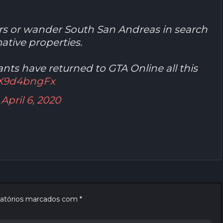
ers or wander South San Andreas in search
mative properties.
ants have returned to GTA Online all this
/uX9d4bngFx
)
April 6, 2020
atórios marcados com
*