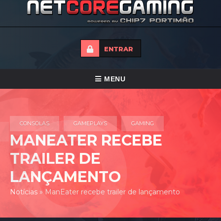
ENTRAR
ALTERNAR
MENU
NAVEGAÇÃO
HOME
CONSOLAS
GAMEPLAYS
GAMING
TORNEIOS
MANEATER RECEBE
NOTICIAS
TRAILER DE
FORUMS
LANÇAMENTO
LOJA
Notícias
»
ManEater recebe trailer de lançamento
CONTACTO