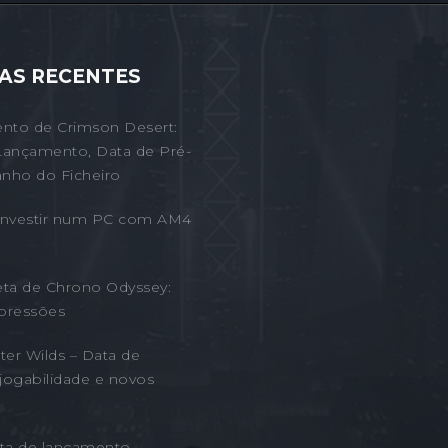
AS RECENTES
nto de Crimson Desert:
Lançamento, Data de Pré-
nho do Ficheiro
 Investir num PC com AM4
eta de Chrono Odyssey:
pressões
er Wilds – Data de
jogabilidade e novos
ta de lançamento,