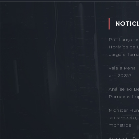
NOTICI
Pré-Lançame
Horários de 
carga e Tama
Vale a Pena
em 2025?
Análise ao B
Primeiras Im
Monster Hunt
lançamento, 
monstros
Avowed – Da