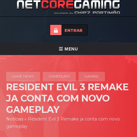
ENTRAR
ALTERNAR
MENU
NAVEGAÇÃO
HOME
GAME NEWS
GAMEPLAYS
GAMING
TORNEIOS
RESIDENT EVIL 3 REMAKE
NOTICIAS
JA CONTA COM NOVO
FORUMS
GAMEPLAY
LOJA
Notícias
»
Resident Evil 3 Remake ja conta com novo
gameplay
CONTACTO