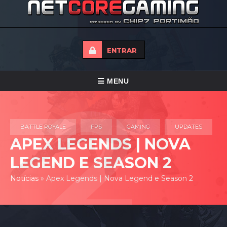
ENTRAR
ALTERNAR
MENU
NAVEGAÇÃO
HOME
BATTLE ROYALE
FPS
GAMING
UPDATES
TORNEIOS
APEX LEGENDS | NOVA
NOTICIAS
LEGEND E SEASON 2
FORUMS
Notícias
»
Apex Legends | Nova Legend e Season 2
LOJA
CONTACTO