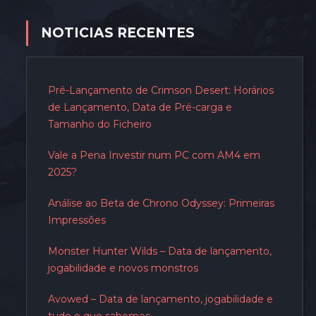
NOTICIAS RECENTES
Pré-Lançamento de Crimson Desert: Horários
de Lançamento, Data de Pré-carga e
Tamanho do Ficheiro
Vale a Pena Investir num PC com AM4 em
2025?
Análise ao Beta de Chrono Odyssey: Primeiras
Impressões
Monster Hunter Wilds – Data de lançamento,
jogabilidade e novos monstros
Avowed – Data de lançamento, jogabilidade e