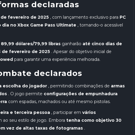
formas declaradas
 de fevereiro de 2025
, com lançamento exclusivo para
PC
o dia no Xbox Game Pass Ultimate
, tornando-o acessível
89,99 dólares/79,99 libras
ganharão
até cinco dias de
3 de fevereiro de 2025
. Apesar do objetivo inicial de
vowed
para garantir uma experiência melhorada.
combate declarados
a escolha do jogador
, permitindo combinações de
armas
dos
. O jogo permite
configurações de empunhadura
rra
com espadas, machados ou até mesmo pistolas.
eira e terceira pessoa
, participar em
vários
 ao seu estilo de jogo. Embora
tenha como objetivo 30
em vez de altas taxas de fotogramas
.