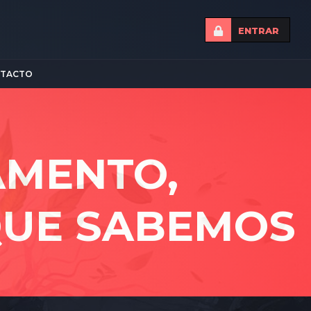
ENTRAR
TACTO
AMENTO,
QUE SABEMOS