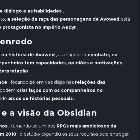
e diálogo e as habilidades
,
nto,
a seleção de raça das personagens de Avowed
está
o protagonista no Império Aedyr
.
 enredo
 na história de Avowed
, auxiliando no
combate, na
panheiro tem capacidades, opiniões e motivações
nterpretação
.
nce
, focando-se em vez disso nas
relações das
s podem
criar laços com os companheiros no
indo
arcos de histórias pessoais
.
e a visão da Obsidian
nos
, tornando-se um dos
RPGs mais ambiciosos da
em 2018
, o estúdio expandiu os seus recursos para entregar