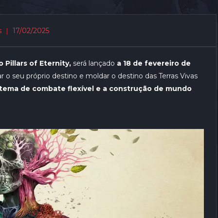
s
|
17/02/2025
 Pillars of Eternity,
será lançado
a 18 de fevereiro de
 o seu próprio destino e moldar o destino das Terras Vivas
stema de combate flexível e a construção de mundo