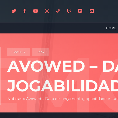
HOME
GAMING
RPG
AVOWED – D
JOGABILIDA
Notícias
»
Avowed – Data de lançamento, jogabilidade e tu