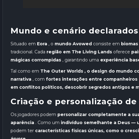
Mundo e cenário declarados
Situado em
Eora
, o
mundo Avowed
consiste em
biomas 
tradicional. Cada
região em The Living Lands
oferece
pai
mágicas corrompidas
, garantindo uma
experiência bas
Tal como em
The Outer Worlds ,
o design do mundo c
narrativa
, com
fortes interações entre companheiros
em conflitos políticos, descobrir segredos antigos e m
Criação e personalização d
Os jogadores podem
personalizar completamente a s
aparência
. Como um
indivíduo semelhante a Deus — 
podem ter
características físicas únicas, como o cre
árvore
.