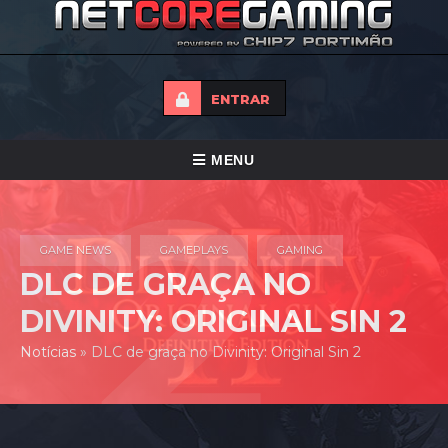
ENTRAR
ALTERNAR
MENU
NAVEGAÇÃO
HOME
GAME NEWS
GAMEPLAYS
GAMING
TORNEIOS
DLC DE GRAÇA NO
NOTICIAS
DIVINITY: ORIGINAL SIN 2
FORUMS
Notícias
»
DLC de graça no Divinity: Original Sin 2
LOJA
CONTACTO