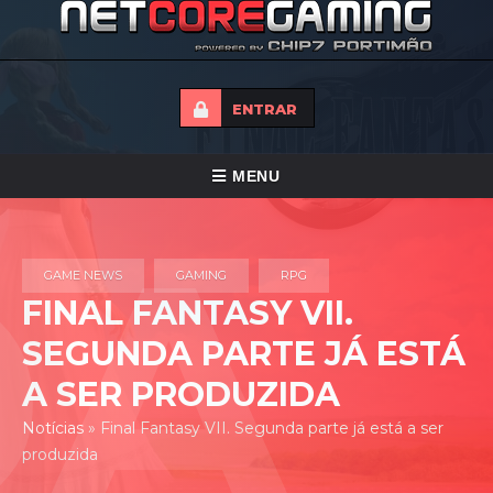
ENTRAR
ALTERNAR
MENU
NAVEGAÇÃO
HOME
GAME NEWS
GAMING
RPG
TORNEIOS
FINAL FANTASY VII.
NOTICIAS
SEGUNDA PARTE JÁ ESTÁ
FORUMS
A SER PRODUZIDA
LOJA
Notícias
»
Final Fantasy VII. Segunda parte já está a ser
produzida
CONTACTO