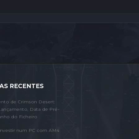
AS RECENTES
nto de Crimson Desert:
Lançamento, Data de Pré-
nho do Ficheiro
 Investir num PC com AM4