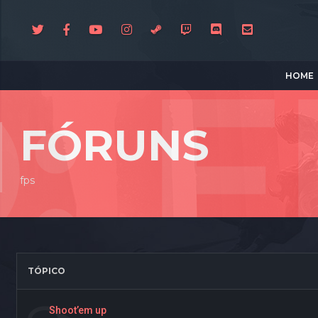
HOME
FÓRUNS
fps
TÓPICO
Shoot’em up