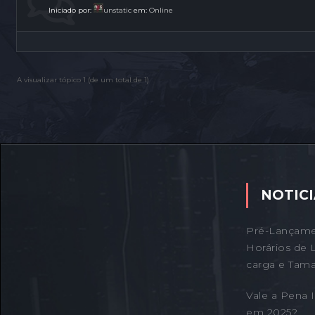
Iniciado por:
unstatic
em:
Online
A visualizar tópico 1 (de um total de 1)
NOTICI
Pré-Lançame
Horários de 
carga e Tama
Vale a Pena
em 2025?