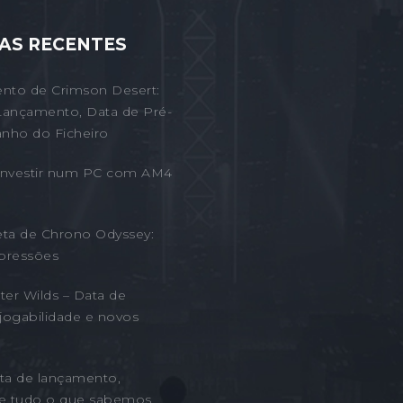
AS RECENTES
nto de Crimson Desert:
Lançamento, Data de Pré-
nho do Ficheiro
 Investir num PC com AM4
eta de Chrono Odyssey:
pressões
er Wilds – Data de
jogabilidade e novos
ta de lançamento,
 e tudo o que sabemos