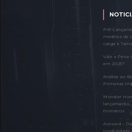
NOTICI
Pré-Lançame
Horários de 
carga e Tama
Vale a Pena
em 2025?
Análise ao B
Primeiras Im
Monster Hunt
lançamento, 
monstros
Avowed – Da
jogabilidade