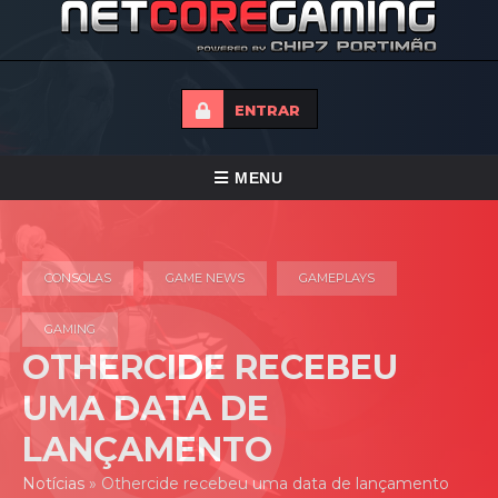
ENTRAR
ALTERNAR
MENU
NAVEGAÇÃO
HOME
CONSOLAS
GAME NEWS
GAMEPLAYS
TORNEIOS
NOTICIAS
GAMING
OTHERCIDE RECEBEU
FORUMS
UMA DATA DE
LOJA
LANÇAMENTO
CONTACTO
Notícias
»
Othercide recebeu uma data de lançamento