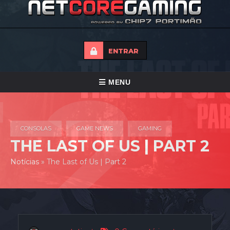
ENTRAR
ALTERNAR
MENU
NAVEGAÇÃO
HOME
CONSOLAS
GAME NEWS
GAMING
TORNEIOS
THE LAST OF US | PART 2
NOTICIAS
Notícias
»
The Last of Us | Part 2
FORUMS
LOJA
CONTACTO