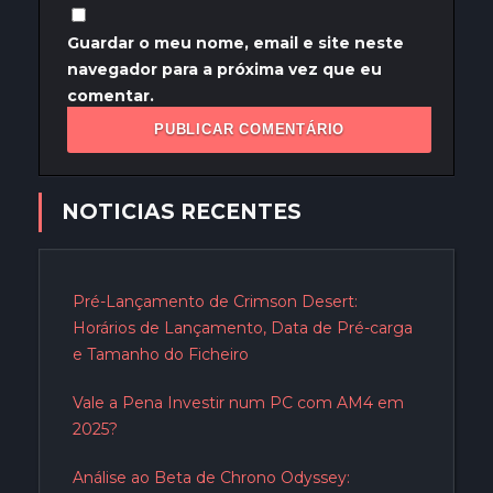
Guardar o meu nome, email e site neste
navegador para a próxima vez que eu
comentar.
NOTICIAS RECENTES
Pré-Lançamento de Crimson Desert:
Horários de Lançamento, Data de Pré-carga
e Tamanho do Ficheiro
Vale a Pena Investir num PC com AM4 em
2025?
Análise ao Beta de Chrono Odyssey: