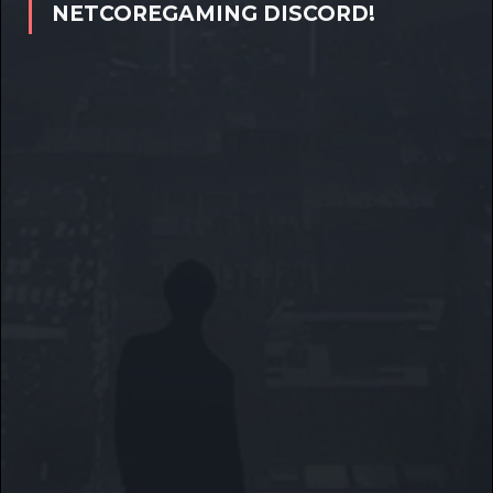
NETCOREGAMING DISCORD!