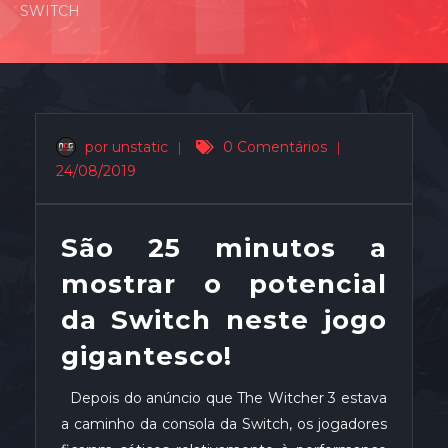
SWITCH
por unstatic
|
0 Comentários
|
24/08/2019
São 25 minutos a
mostrar o potencial
da Switch neste jogo
gigantesco!
Depois do anúncio que The Witcher 3 estava
a caminho da consola da Switch, os jogadores