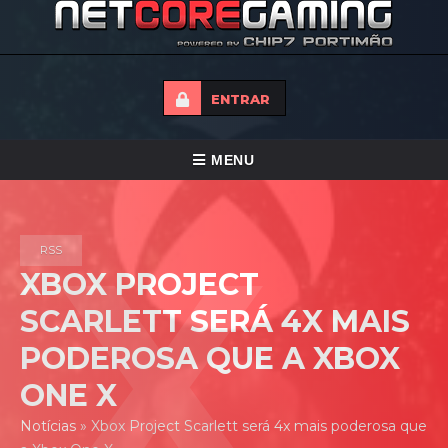
ENTRAR
ALTERNAR
MENU
NAVEGAÇÃO
HOME
RSS
TORNEIOS
XBOX PROJECT
NOTICIAS
SCARLETT SERÁ 4X MAIS
FORUMS
PODEROSA QUE A XBOX
LOJA
ONE X
CONTACTO
Notícias
»
Xbox Project Scarlett será 4x mais poderosa que