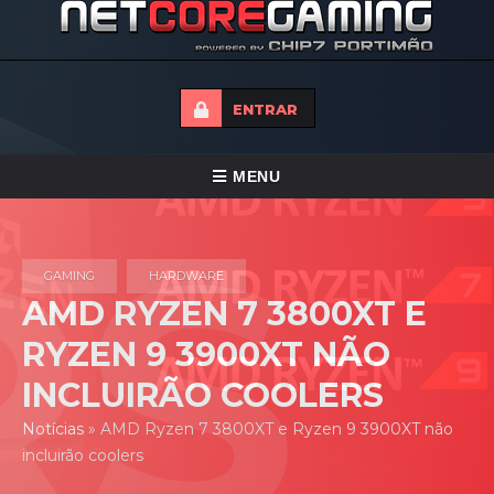
ENTRAR
ALTERNAR
MENU
NAVEGAÇÃO
HOME
GAMING
HARDWARE
TORNEIOS
AMD RYZEN 7 3800XT E
NOTICIAS
RYZEN 9 3900XT NÃO
FORUMS
INCLUIRÃO COOLERS
LOJA
Notícias
»
AMD Ryzen 7 3800XT e Ryzen 9 3900XT não
incluirão coolers
CONTACTO