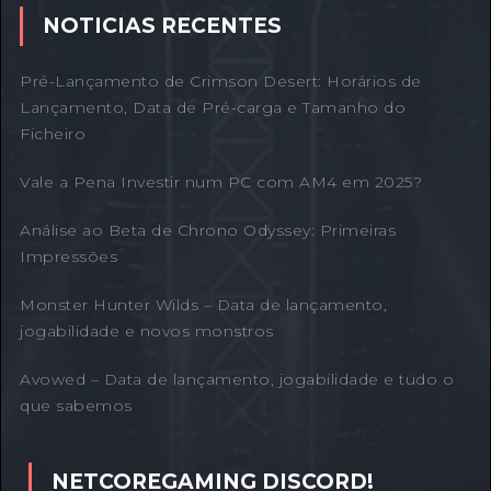
NOTICIAS RECENTES
Pré-Lançamento de Crimson Desert: Horários de
Lançamento, Data de Pré-carga e Tamanho do
Ficheiro
Vale a Pena Investir num PC com AM4 em 2025?
Análise ao Beta de Chrono Odyssey: Primeiras
Impressões
Monster Hunter Wilds – Data de lançamento,
jogabilidade e novos monstros
Avowed – Data de lançamento, jogabilidade e tudo o
que sabemos
NETCOREGAMING DISCORD!