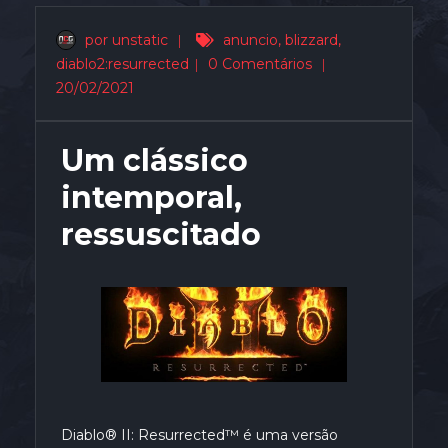
por unstatic
|
anuncio
,
blizzard
,
diablo2:resurrected
|
0 Comentários
|
20/02/2021
Um clássico
intemporal,
ressuscitado
Diablo® II: Resurrected™ é uma versão