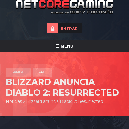
ENTRAR
ALTERNAR
MENU
NAVEGAÇÃO
HOME
GAMING
RPG
TORNEIOS
BLIZZARD ANUNCIA
NOTICIAS
DIABLO 2: RESURRECTED
FORUMS
Notícias
»
Blizzard anuncia Diablo 2: Resurrected
LOJA
CONTACTO