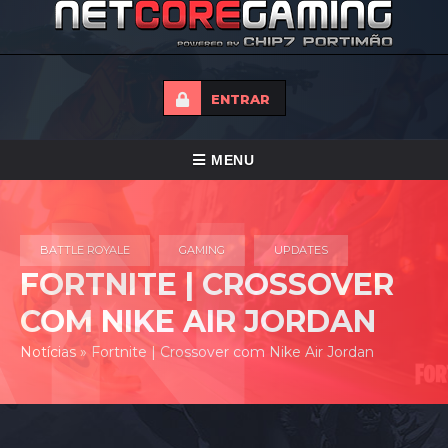
ENTRAR
ALTERNAR
MENU
NAVEGAÇÃO
HOME
BATTLE ROYALE
GAMING
UPDATES
TORNEIOS
FORTNITE | CROSSOVER
NOTICIAS
COM NIKE AIR JORDAN
FORUMS
Notícias
»
Fortnite | Crossover com Nike Air Jordan
LOJA
CONTACTO