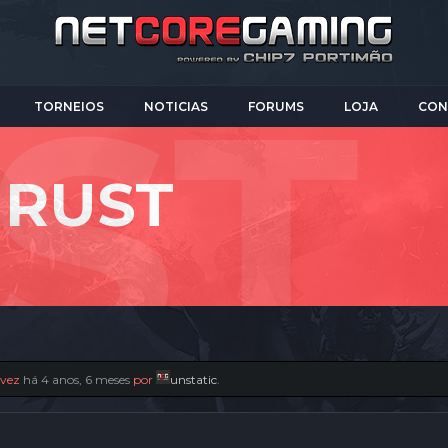
TORNEIOS
NOTICIAS
FORUMS
LOJA
CON
 RUST
a vez
há 4 anos, 6 meses
por
unstatic
.