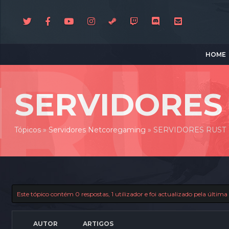
HOME
SERVIDORES
Tópicos
»
Servidores Netcoregaming
»
SERVIDORES RUST
Este tópico contém 0 respostas, 1 utilizador e foi actualizado pela últim
AUTOR
ARTIGOS