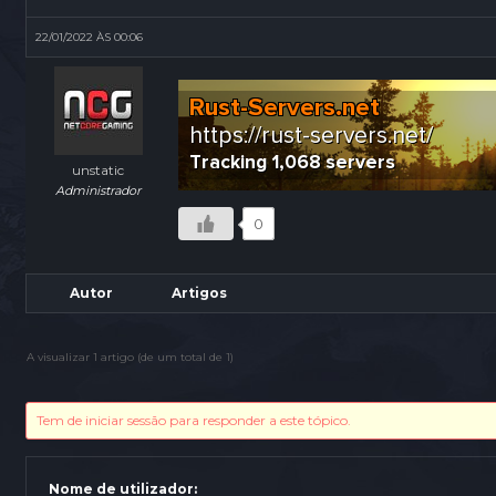
22/01/2022 ÀS 00:06
unstatic
Administrador
0
Autor
Artigos
A visualizar 1 artigo (de um total de 1)
Tem de iniciar sessão para responder a este tópico.
Nome de utilizador: