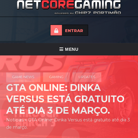
ENTRAR
ALTERNAR
MENU
NAVEGAÇÃO
HOME
GAME NEWS
GAMING
UPDATES
TORNEIOS
GTA ONLINE: DINKA
NOTICIAS
VERSUS ESTÁ GRATUITO
FORUMS
ATÉ DIA 3 DE MARÇO.
LOJA
Notícias
»
GTA Online: Dinka Versus está gratuito até dia 3
de março.
CONTACTO