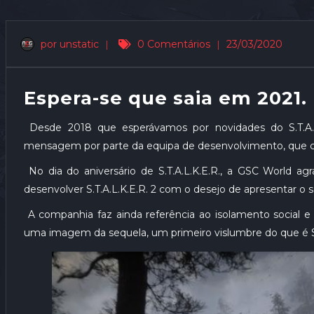
por unstatic
|
0 Comentários
|
23/03/2020
Espera-se que saia em 2021.
Desde 2018 que esperávamos por novidades do S.T.A.
mensagem por parte da equipa de desenvolvimento, que con
No dia do aniversário de S.T.A.L.K.E.R., a GSC World a
desenvolver S.T.A.L.K.E.R. 2 com o desejo de apresentar o
A companhia faz ainda referência ao isolamento social
uma imagem da sequela, um primeiro vislumbre do que é S.T