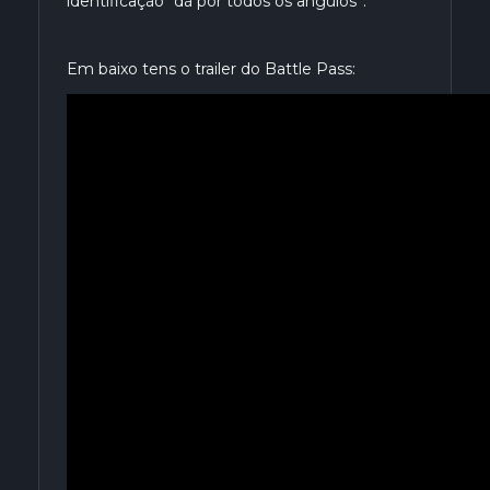
identificação “dá por todos os ângulos”.
Em baixo tens o trailer do Battle Pass: