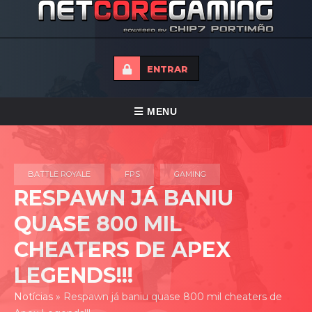
ENTRAR
ALTERNAR
MENU
NAVEGAÇÃO
HOME
BATTLE ROYALE
FPS
GAMING
TORNEIOS
RESPAWN JÁ BANIU
NOTICIAS
QUASE 800 MIL
FORUMS
CHEATERS DE APEX
LOJA
LEGENDS!!!
CONTACTO
Notícias
»
Respawn já baniu quase 800 mil cheaters de