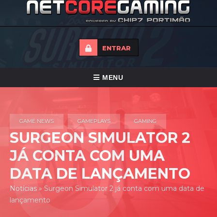
ENTRAR
ALTERNAR
MENU
NAVEGAÇÃO
HOME
GAME NEWS
GAMEPLAYS
GAMING
TORNEIOS
SURGEON SIMULATOR 2
NOTICIAS
JÁ CONTA COM UMA
FORUMS
DATA DE LANÇAMENTO
LOJA
Notícias
»
Surgeon Simulator 2 já conta com uma data de
lançamento
CONTACTO