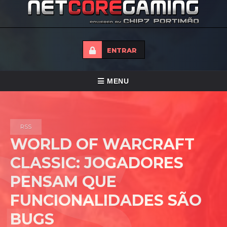
ENTRAR
ALTERNAR
MENU
NAVEGAÇÃO
HOME
RSS
TORNEIOS
WORLD OF WARCRAFT
NOTICIAS
CLASSIC: JOGADORES
FORUMS
PENSAM QUE
LOJA
FUNCIONALIDADES SÃO
CONTACTO
BUGS