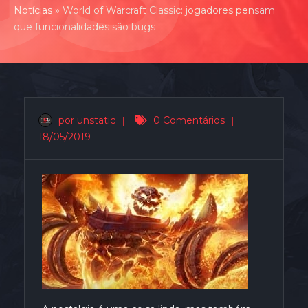
Notícias
»
World of Warcraft Classic: jogadores pensam
que funcionalidades são bugs
por unstatic
|
0 Comentários
|
18/05/2019